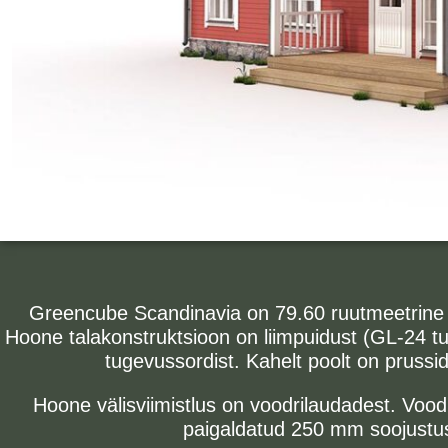
Greencube Scandinavia
on 79.60 ruutmeetrine
Hoone talakonstruktsioon on liimpuidust (GL-24 
tugevussordist. Kahelt poolt on pruss
Hoone välisviimistlus on voodrilaudadest. Voodr
paigaldatud 250 mm soojustusv