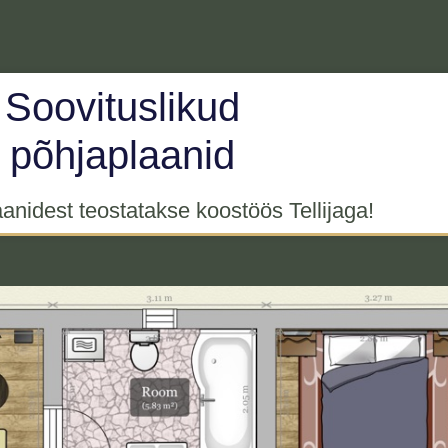
Soovituslikud
põhjaplaanid
nidest teostatakse koostöös Tellijaga!