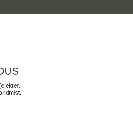
LDUS
elekter,
eandmist.