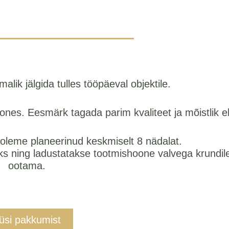
alik jälgida tulles tööpäeval objektile.
es. Eesmärk tagada parim kvaliteet ja mõistlik eh
oleme planeerinud keskmiselt 8 nädalat.
s ning ladustatakse tootmishoone valvega krundile
ootama.
üsi pakkumist