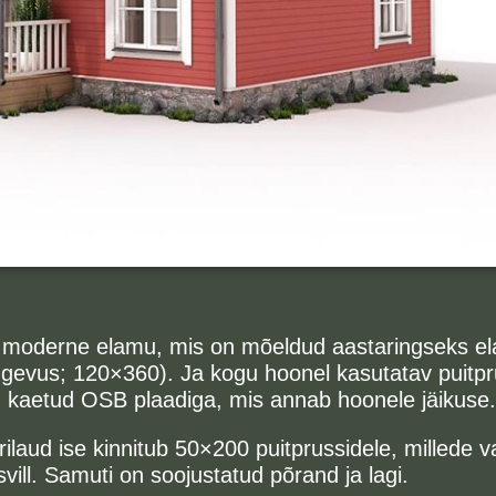
 moderne elamu, mis on mõeldud aastaringseks el
tugevus; 120×360). Ja kogu hoonel kasutatav puitp
id kaetud OSB plaadiga, mis annab hoonele jäikuse.
ilaud ise kinnitub 50×200 puitprussidele, millede 
ill. Samuti on soojustatud põrand ja lagi.