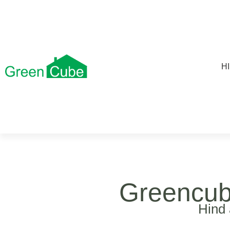
Skip
to
content
H
Greencub
Hind 