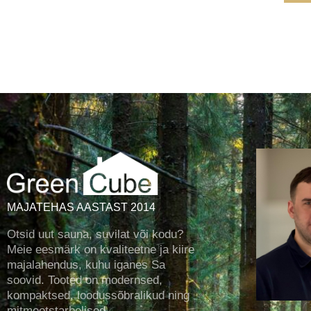
MAJATEHAS AASTAST 2014
Otsid uut sauna, suvilat või kodu?
Meie eesmärk on kvaliteetne ja kiire
majalahendus, kuhu iganes Sa
soovid. Tooted on modernsed,
kompaktsed, loodussõbralikud ning
mitmeotstarbelised.