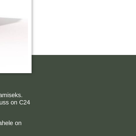
amiseks.
russ on C24
vahele on