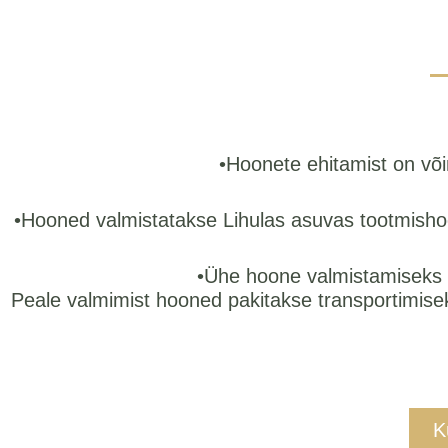
•Hoonete ehitamist on võim
•Hooned valmistatakse Lihulas asuvas tootmishoon
•Ühe hoone valmistamiseks 
Peale valmimist hooned pakitakse transportimisek
K