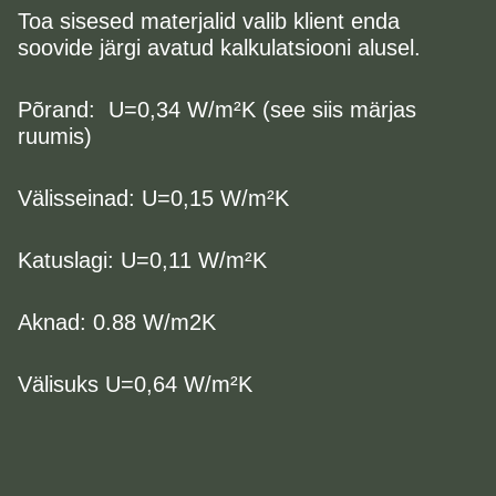
Toa sisesed materjalid valib klient enda
soovide järgi avatud kalkulatsiooni alusel.
Põrand: U=0,34 W/m²K (see siis märjas
ruumis)
Välisseinad: U=0,15 W/m²K
Katuslagi: U=0,11 W/m²K
Aknad: 0.88 W/m2K
Välisuks U=0,64 W/m²K