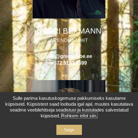
HENRI BEKMANN
ARENDUSJUHT
info@greencube.ee
+372 5193 4599
Sulle parima kasutuskogemuse pakkumiseks kasutame
küpsiseid. Küpsistest saad loobuda igal ajal, muutes kasutatava
seadme veebilehitseja seadistusi ja kustutades salvestatud
küpsised.
Rohkem infot siin.
Selge