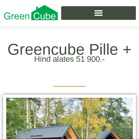
Skip
to
content
Greencube Pille +
Hind alates 51 900.-