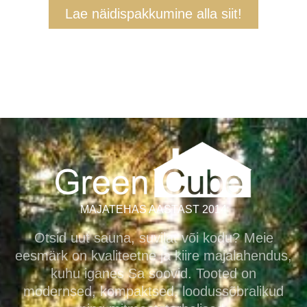
Lae näidispakkumine alla siit!
MAJATEHAS AASTAST 2014
Otsid uut sauna, suvilat või kodu? Meie
eesmärk on kvaliteetne ja kiire majalahendus,
kuhu iganes Sa soovid. Tooted on
modernsed, kompaktsed, loodussõbralikud