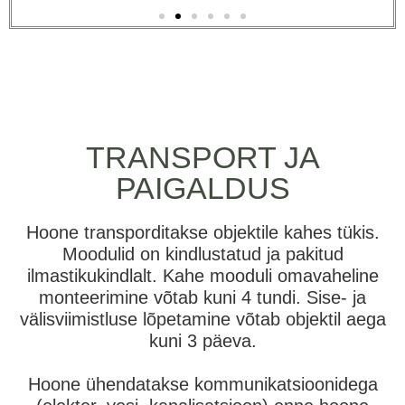
Greengube Pille + soovituslikud põhiplaanid
TRANSPORT JA
PAIGALDUS
Hoone transporditakse objektile kahes tükis.
Moodulid on kindlustatud ja pakitud
ilmastikukindlalt. Kahe mooduli omavaheline
monteerimine võtab kuni 4 tundi. Sise- ja
välisviimistluse lõpetamine võtab objektil aega
kuni 3 päeva.
Hoone ühendatakse kommunikatsioonidega