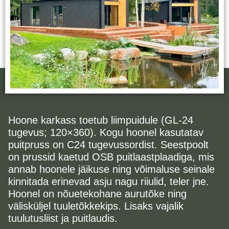
Hoone karkass toetub liimpuidule (GL-24
tugevus; 120×360). Kogu hoonel kasutatav
puitpruss on C24 tugevussordist. Seestpoolt
on prussid kaetud OSB puitlaastplaadiga, mis
annab hoonele jäikuse ning võimaluse seinale
kinnitada erinevad asju nagu riiulid, teler jne.
Hoonel on nõuetekohane aurutõke ning
välisküljel tuuletõkkekips. Lisaks vajalik
tuulutusliist ja puitlaudis.