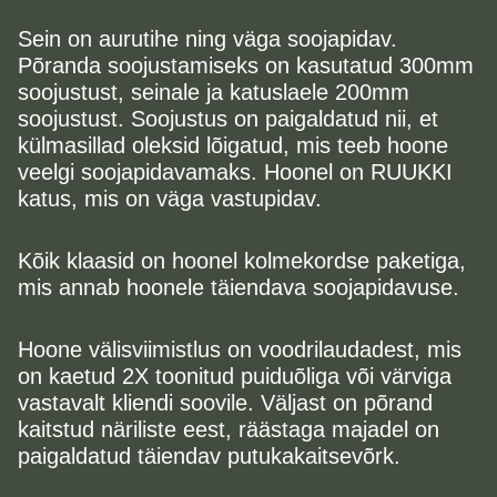
Sein on aurutihe ning väga soojapidav.
Põranda soojustamiseks on kasutatud 300mm
soojustust, seinale ja katuslaele 200mm
soojustust. Soojustus on paigaldatud nii, et
külmasillad oleksid lõigatud, mis teeb hoone
veelgi soojapidavamaks. Hoonel on RUUKKI
katus, mis on väga vastupidav.
Kõik klaasid on hoonel kolmekordse paketiga,
mis annab hoonele täiendava soojapidavuse.
Hoone välisviimistlus on voodrilaudadest, mis
on kaetud 2X toonitud puiduõliga või värviga
vastavalt kliendi soovile. Väljast on põrand
kaitstud näriliste eest, räästaga majadel on
paigaldatud täiendav putukakaitsevõrk.