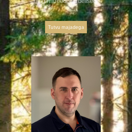
ning mitmeotstarbelised.
Tutvu majadega