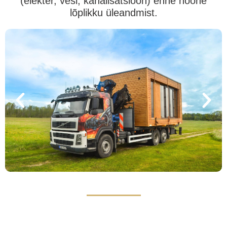
(elekter, vesi, kanalisatsioon) enne hoone
lõplikku üleandmist.