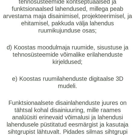
tehnosüsteemide kontseptuaalsed ja
funktsionaalsed lahendused, millega peab
arvestama maja disainimisel, projekteerimisel, ja
ehitamisel, pakkuda välja lahendus
ruumikujunduse osas;
d) Koostas moodulmaja ruumide, sisustuse ja
tehnosüsteemide võimalike erilahenduste
kirjeldused;
e) Koostas ruumilahenduste digitaalse 3D
mudeli.
Funktsionaalsete disainlahenduste juures on
tähtsal kohal disainiuuring, mille raames
analüüsiti erinevaid võimalusi ja lahendusi
lahendusele püstitatud eesmärgist ja kasutaja
sihtgrupist lähtuvalt. Pidades silmas sihtgrupi