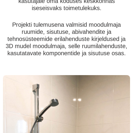
kasutajale oma koduses keskkonnas
iseseisvaks toimetulekuks.
Projekti tulemusena valmisid moodulmaja
ruumide, sisutuse, abivahendite ja
tehnosüsteemide erilahenduste kirjeldused ja
3D mudel moodulmaja, selle ruumilahenduste,
kasutatavate komponentide ja sisutuse osas.