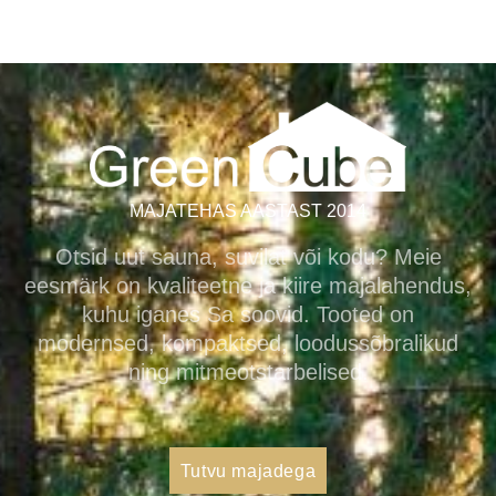
MAJATEHAS AASTAST 2014
Otsid uut sauna, suvilat või kodu? Meie
eesmärk on kvaliteetne ja kiire majalahendus,
kuhu iganes Sa soovid. Tooted on
modernsed, kompaktsed, loodussõbralikud
ning mitmeotstarbelised.
Tutvu majadega