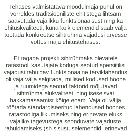
Tehases valmistatava moodulmaja puhul on
võrreldes traditsiooniliste ehitistega lihtsam
saavutada vajalikku funktsionaalsust ning ka
ehituskvaliteeti, kuna kõik elemendid saab välja
töötada konkreetse sihtrühma vajadusi arvesse
võttes maja ehitustehases.
Et tagada projekti sihtrühmaks olevatele
ratastooli kasutajate koduga seotud spetsiifilisi
vajadusi rahuldav funktsionaalne terviklahendus
oli vaja välja selgitada, millised kodused hoone
ja ruumidega seotud faktorid mõjutavad
sihtrühma elukvaliteeti ning iseseisvat
hakkamasaamist kõige enam. Vaja oli välja
töötada standardiseeritud lahendused hoones
ratastooliga liikumiseks ning erinevate eluks
vajalike tegevustega seonduvate vajaduste
rahuldamiseks (sh sisustuselemendid, erinevad