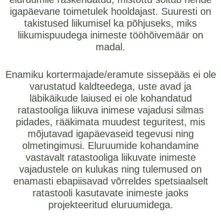
igapäevane toimetulek hooldajast. Suuresti on
takistused liikumisel ka põhjuseks, miks
liikumispuudega inimeste tööhõivemäär on
madal.
Enamiku kortermajade/eramute sissepääs ei ole
varustatud kaldteedega, uste avad ja
läbikäikude laiused ei ole kohandatud
ratastooliga liikuva inimese vajadusi silmas
pidades, rääkimata muudest teguritest, mis
mõjutavad igapäevaseid tegevusi ning
olmetingimusi. Eluruumide kohandamine
vastavalt ratastooliga liikuvate inimeste
vajadustele on kulukas ning tulemused on
enamasti ebapiisavad võrreldes spetsiaalselt
ratastooli kasutavate inimeste jaoks
projekteeritud eluruumidega.