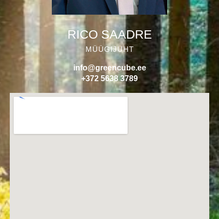
RICO SAADRE
MÜÜGIJUHT
info@greencube.ee
+372 5638 3789