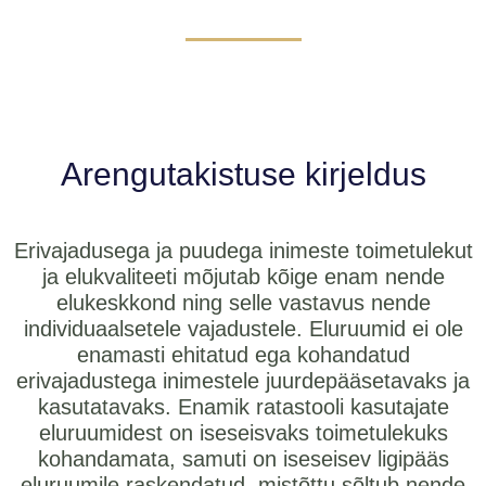
Arengutakistuse kirjeldus
Erivajadusega ja puudega inimeste toimetulekut
ja elukvaliteeti mõjutab kõige enam nende
elukeskkond ning selle vastavus nende
individuaalsetele vajadustele. Eluruumid ei ole
enamasti ehitatud ega kohandatud
erivajadustega inimestele juurdepääsetavaks ja
kasutatavaks. Enamik ratastooli kasutajate
eluruumidest on iseseisvaks toimetulekuks
kohandamata, samuti on iseseisev ligipääs
eluruumile raskendatud, mistõttu sõltub nende