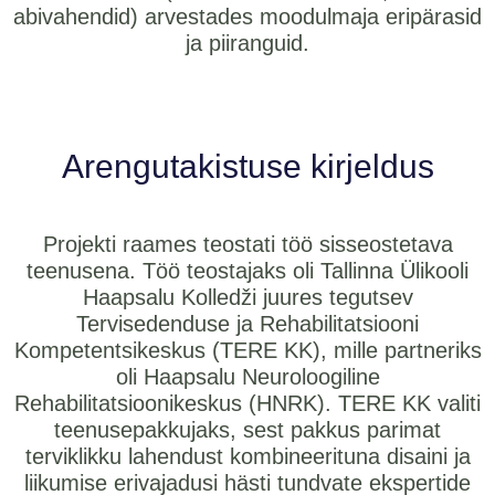
abivahendid) arvestades moodulmaja eripärasid
ja piiranguid.
Arengutakistuse kirjeldus
Projekti raames teostati töö sisseostetava
teenusena. Töö teostajaks oli Tallinna Ülikooli
Haapsalu Kolledži juures tegutsev
Tervisedenduse ja Rehabilitatsiooni
Kompetentsikeskus (TERE KK), mille partneriks
oli Haapsalu Neuroloogiline
Rehabilitatsioonikeskus (HNRK). TERE KK valiti
teenusepakkujaks, sest pakkus parimat
terviklikku lahendust kombineerituna disaini ja
liikumise erivajadusi hästi tundvate ekspertide